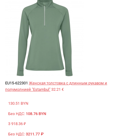
EU15-622301
Женская толстовка с длинным рукавом и
полумолнией "Estambul"
32.21 €
130.51 BYN
Без НДС:
108.76 BYN
3 918.36 ₽
Без НДС:
3211.77 ₽