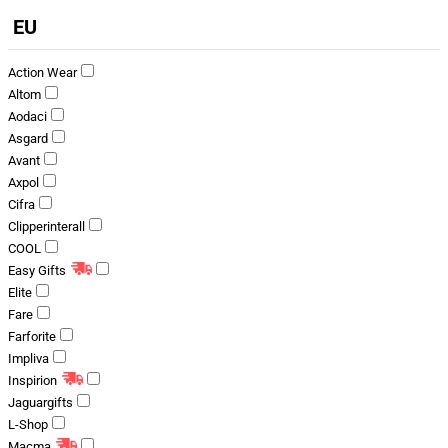
EU
Action Wear
Altom
Aodaci
Asgard
Avant
Axpol
Cifra
Clipperinterall
COOL
Easy Gifts
Elite
Fare
Farforite
Impliva
Inspirion
Jaguargifts
L-Shop
Macma