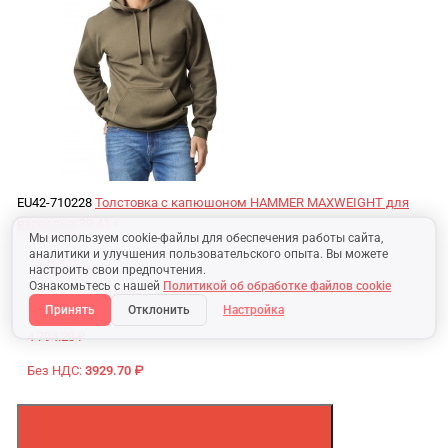
EU42-710228
Толстовка с капюшоном HAMMER MAXWEIGHT для
взрослых
39.41 €
Мы используем cookie-файлы для обеспечения работы сайта,
аналитики и улучшения пользовательского опыта. Вы можете
159.70 BYN
настроить свои предпочтения.
Ознакомьтесь с нашей
Политикой об обработке файлов cookie
Без НДС:
133.08 BYN
Принять
Отклонить
Настройка
4 794.23 ₽
Без НДС:
3929.70 ₽