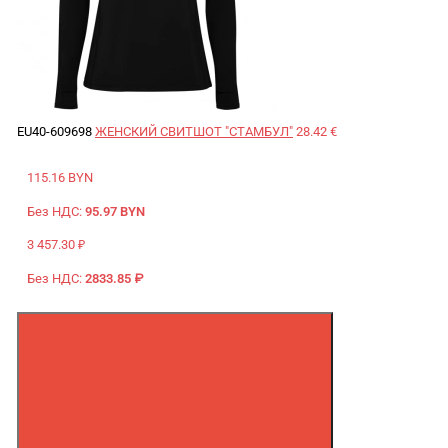
EU40-609698
ЖЕНСКИЙ СВИТШОТ "СТАМБУЛ"
28.42 €
115.16 BYN
Без НДС:
95.97 BYN
3 457.30 ₽
Без НДС:
2833.85 ₽