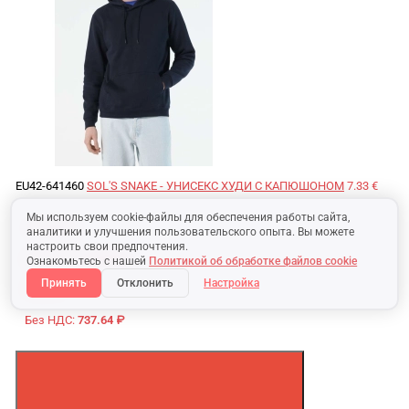
EU42-641460
SOL'S SNAKE - УНИСЕКС ХУДИ С КАПЮШОНОМ
7.33 €
Мы используем cookie-файлы для обеспечения работы сайта,
29.82 BYN
аналитики и улучшения пользовательского опыта. Вы можете
настроить свои предпочтения.
Без НДС:
24.85 BYN
Ознакомьтесь с нашей
Политикой об обработке файлов cookie
Принять
Отклонить
Настройка
899.92 ₽
Без НДС:
737.64 ₽