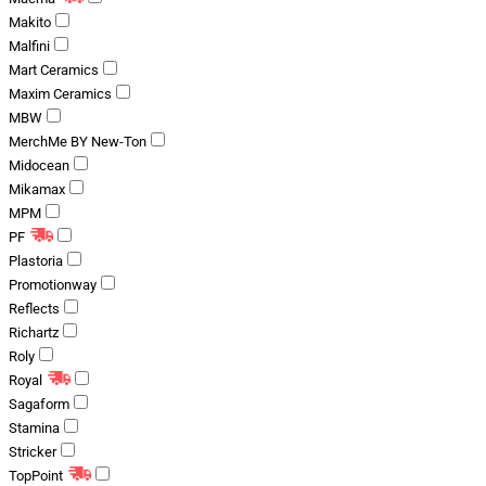
Makito
Malfini
Mart Ceramics
Maxim Ceramics
MBW
MerchMe BY New-Ton
Midocean
Mikamax
MPM
PF
Plastoria
Promotionway
Reflects
Richartz
Roly
Royal
Sagaform
Stamina
Stricker
TopPoint