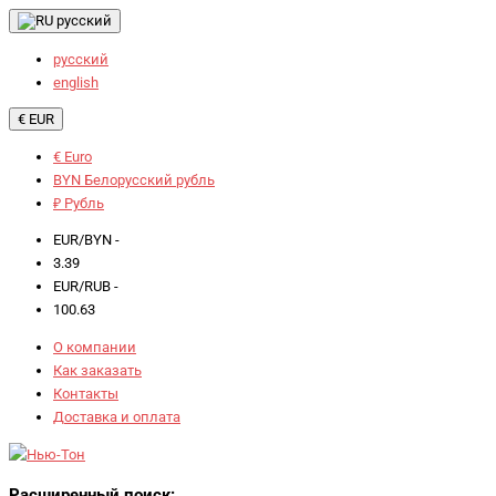
русский
русский
english
€ EUR
€ Euro
BYN Белорусский рубль
₽ Рубль
EUR/BYN -
3.39
EUR/RUB -
100.63
О компании
Как заказать
Контакты
Доставка и оплата
Расширенный поиск: