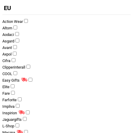
EU
Action Wear
Altom
Aodaci
Asgard
Avant
Axpol
Cifra
Clipperinterall
COOL
Easy Gifts
Elite
Fare
Farforite
Impliva
Inspirion
Jaguargifts
L-Shop
Macma