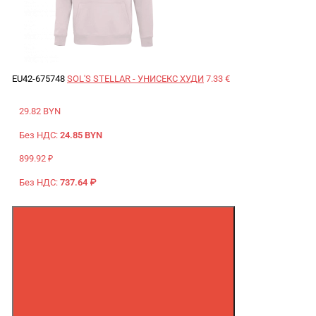
EU42-675748
SOL'S STELLAR - УНИСЕКС ХУДИ
7.33 €
29.82 BYN
Без НДС:
24.85 BYN
899.92 ₽
Без НДС:
737.64 ₽