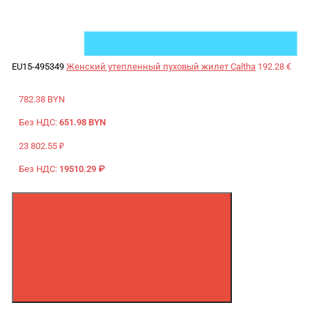
EU15-495349
Женский утепленный пуховый жилет Caltha
192.28 €
782.38 BYN
Без НДС:
651.98 BYN
23 802.55 ₽
Без НДС:
19510.29 ₽