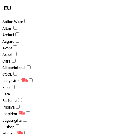
EU
Action Wear
Altom
Aodaci
Asgard
Avant
Axpol
Cifra
Clipperinterall
COOL
Easy Gifts
Elite
Fare
Farforite
Impliva
Inspirion
Jaguargifts
L-Shop
Macma