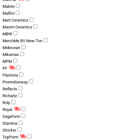
Makito
Malfini
Mart Ceramics
Maxim Ceramics
MBW
MerchMe BY New-Ton
Midocean
Mikamax
MPM
PF
Plastoria
Promotionway
Reflects
Richartz
Roly
Royal
Sagaform
Stamina
Stricker
TopPoint