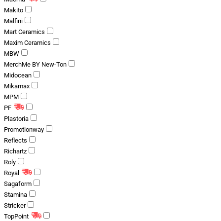
Makito
Malfini
Mart Ceramics
Maxim Ceramics
MBW
MerchMe BY New-Ton
Midocean
Mikamax
MPM
PF
Plastoria
Promotionway
Reflects
Richartz
Roly
Royal
Sagaform
Stamina
Stricker
TopPoint