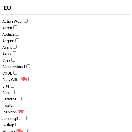
EU
Action Wear
Altom
Aodaci
Asgard
Avant
Axpol
Cifra
Clipperinterall
COOL
Easy Gifts
Elite
Fare
Farforite
Impliva
Inspirion
Jaguargifts
L-Shop
Macma