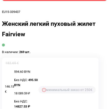
EU15-339437
Женский легкий пуховый жилет
Fairview
В наличии:
269 шт.
182.65 €
594.60 BYN
Без НДС:
495.50
BYN
146.13
минимальный заказ от 250€
€
18 089.59 ₽
Без НДС:
14827.53 ₽