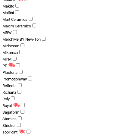
Makito
Malfini
Mart Ceramics
Maxim Ceramics
MBW
MerchMe BY New-Ton
Midocean
Mikamax
MPM
PF
Plastoria
Promotionway
Reflects
Richartz
Roly
Royal
Sagaform
Stamina
Stricker
TopPoint