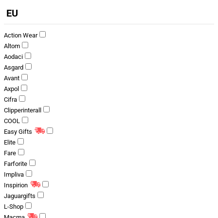
EU
Action Wear
Altom
Aodaci
Asgard
Avant
Axpol
Cifra
Clipperinterall
COOL
Easy Gifts
Elite
Fare
Farforite
Impliva
Inspirion
Jaguargifts
L-Shop
Macma