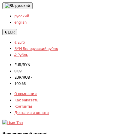
русский
русский
english
€ EUR
€ Euro
BYN Белорусский рубль
₽ Рубль
EUR/BYN -
3.39
EUR/RUB -
100.63
О компании
Как заказать
Контакты
Доставка и оплата
Расширенный поиск: