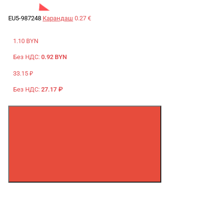
EU5-987248
Карандаш
0.27 €
1.10 BYN
Без НДС:
0.92 BYN
33.15 ₽
Без НДС:
27.17 ₽