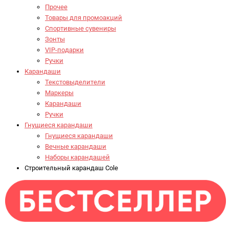
Прочее
Товары для промоакций
Спортивные сувениры
Зонты
VIP-подарки
Ручки
Карандаши
Текстовыделители
Маркеры
Карандаши
Ручки
Гнущиеся карандаши
Гнущиеся карандаши
Вечные карандаши
Наборы карандашей
Строительный карандаш Cole