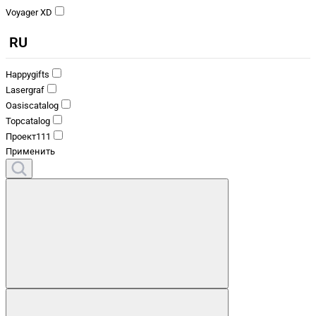
Voyager XD
RU
Happygifts
Lasergraf
Oasiscatalog
Topcatalog
Проект111
Применить