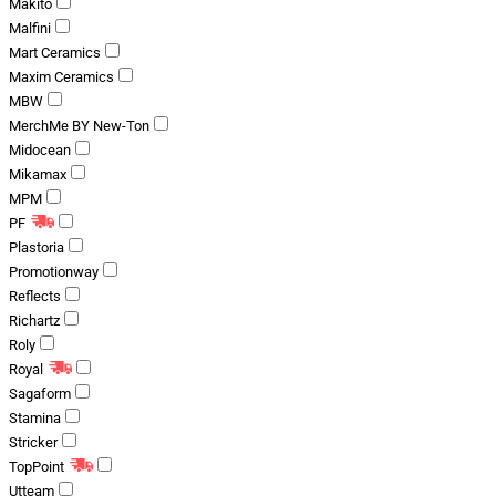
Makito
Malfini
Mart Ceramics
Maxim Ceramics
MBW
MerchMe BY New-Ton
Midocean
Mikamax
MPM
PF
Plastoria
Promotionway
Reflects
Richartz
Roly
Royal
Sagaform
Stamina
Stricker
TopPoint
Utteam