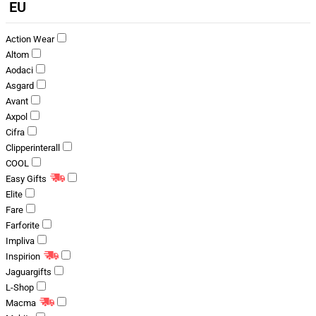
EU
Action Wear
Altom
Aodaci
Asgard
Avant
Axpol
Cifra
Clipperinterall
COOL
Easy Gifts
Elite
Fare
Farforite
Impliva
Inspirion
Jaguargifts
L-Shop
Macma