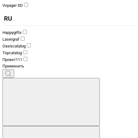
Voyager XD
RU
Happygifts
Lasergraf
Oasiscatalog
Topcatalog
Проект111
Применить