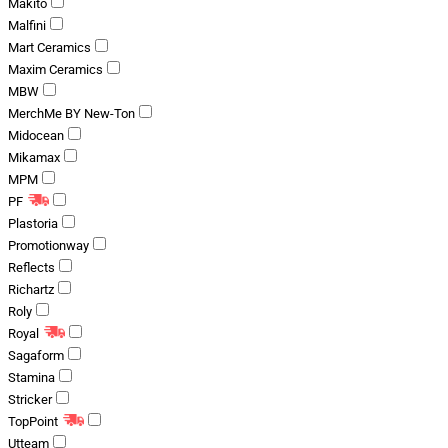
Makito
Malfini
Mart Ceramics
Maxim Ceramics
MBW
MerchMe BY New-Ton
Midocean
Mikamax
MPM
PF
Plastoria
Promotionway
Reflects
Richartz
Roly
Royal
Sagaform
Stamina
Stricker
TopPoint
Utteam