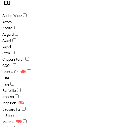
EU
Action Wear
Altom
Aodaci
Asgard
Avant
Axpol
Cifra
Clipperinterall
COOL
Easy Gifts
Elite
Fare
Farforite
Impliva
Inspirion
Jaguargifts
L-Shop
Macma