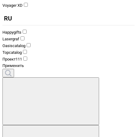
Voyager XD
RU
Happygifts
Lasergraf
Oasiscatalog
Topcatalog
Проект111
Применить