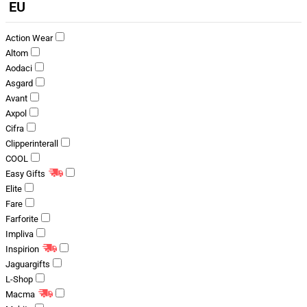
EU
Action Wear
Altom
Aodaci
Asgard
Avant
Axpol
Cifra
Clipperinterall
COOL
Easy Gifts
Elite
Fare
Farforite
Impliva
Inspirion
Jaguargifts
L-Shop
Macma