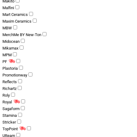
Makito
Malfini
Mart Ceramics
Maxim Ceramics
MBW
MerchMe BY New-Ton
Midocean
Mikamax
MPM
PF
Plastoria
Promotionway
Reflects
Richartz
Roly
Royal
Sagaform
Stamina
Stricker
TopPoint
Utteam