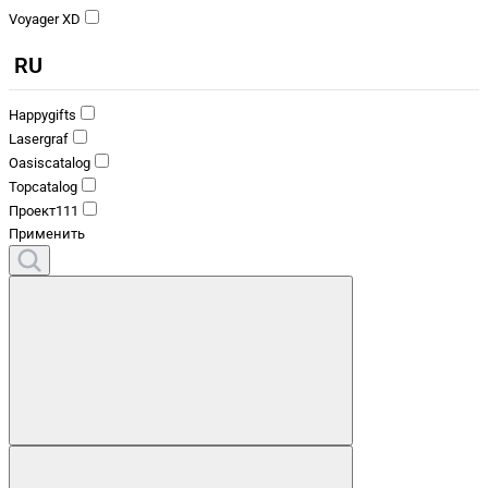
Voyager XD
RU
Happygifts
Lasergraf
Oasiscatalog
Topcatalog
Проект111
Применить