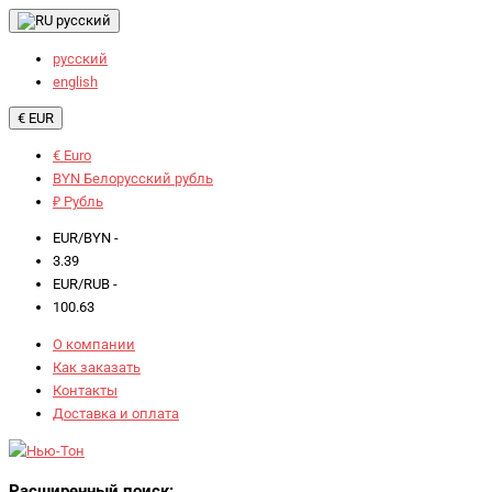
русский
русский
english
€ EUR
€ Euro
BYN Белорусский рубль
₽ Рубль
EUR/BYN -
3.39
EUR/RUB -
100.63
О компании
Как заказать
Контакты
Доставка и оплата
Расширенный поиск: