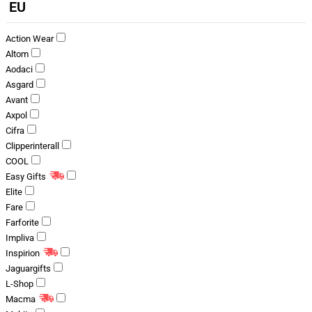
EU
Action Wear
Altom
Aodaci
Asgard
Avant
Axpol
Cifra
Clipperinterall
COOL
Easy Gifts
Elite
Fare
Farforite
Impliva
Inspirion
Jaguargifts
L-Shop
Macma