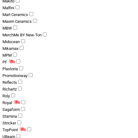
Makito
Malfini
Mart Ceramics
Maxim Ceramics
MBW
MerchMe BY New-Ton
Midocean
Mikamax
MPM
PF
Plastoria
Promotionway
Reflects
Richartz
Roly
Royal
Sagaform
Stamina
Stricker
TopPoint
Utteam