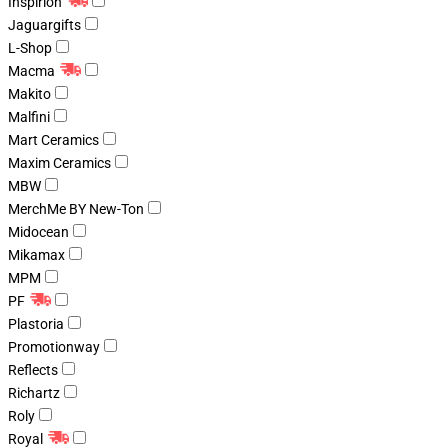
Inspirion
Jaguargifts
L-Shop
Macma
Makito
Malfini
Mart Ceramics
Maxim Ceramics
MBW
MerchMe BY New-Ton
Midocean
Mikamax
MPM
PF
Plastoria
Promotionway
Reflects
Richartz
Roly
Royal