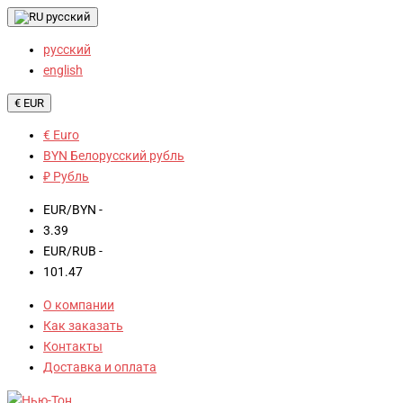
русский
русский
english
€ EUR
€ Euro
BYN Белорусский рубль
₽ Рубль
EUR/BYN -
3.39
EUR/RUB -
101.47
О компании
Как заказать
Контакты
Доставка и оплата