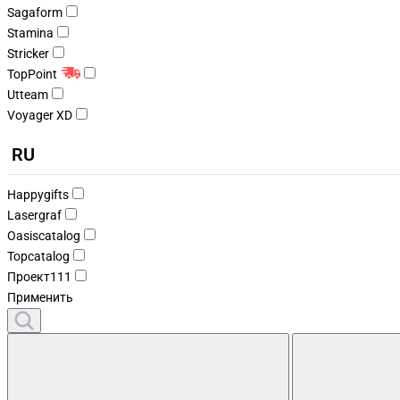
Sagaform
Stamina
Stricker
TopPoint
Utteam
Voyager XD
RU
Happygifts
Lasergraf
Oasiscatalog
Topcatalog
Проект111
Применить