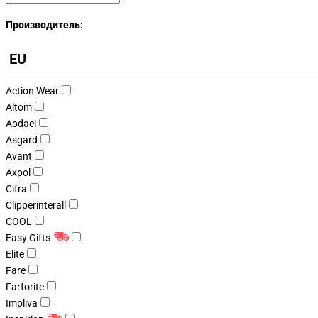
Производитель:
EU
Action Wear
Altom
Aodaci
Asgard
Avant
Axpol
Cifra
Clipperinterall
COOL
Easy Gifts
Elite
Fare
Farforite
Impliva