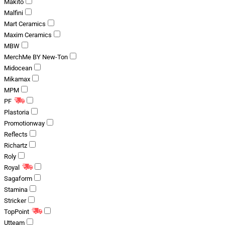
Makito
Malfini
Mart Ceramics
Maxim Ceramics
MBW
MerchMe BY New-Ton
Midocean
Mikamax
MPM
PF
Plastoria
Promotionway
Reflects
Richartz
Roly
Royal
Sagaform
Stamina
Stricker
TopPoint
Utteam