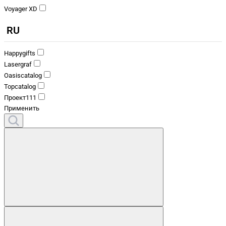
Voyager XD
RU
Happygifts
Lasergraf
Oasiscatalog
Topcatalog
Проект111
Применить