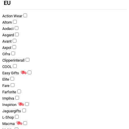
EU
Action Wear
Altom
Aodaci
Asgard
Avant
Axpol
Cifra
Clipperinterall
COOL
Easy Gifts
Elite
Fare
Farforite
Impliva
Inspirion
Jaguargifts
L-Shop
Macma