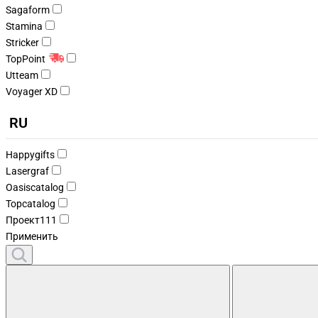
Sagaform
Stamina
Stricker
TopPoint
Utteam
Voyager XD
RU
Happygifts
Lasergraf
Oasiscatalog
Topcatalog
Проект111
Применить