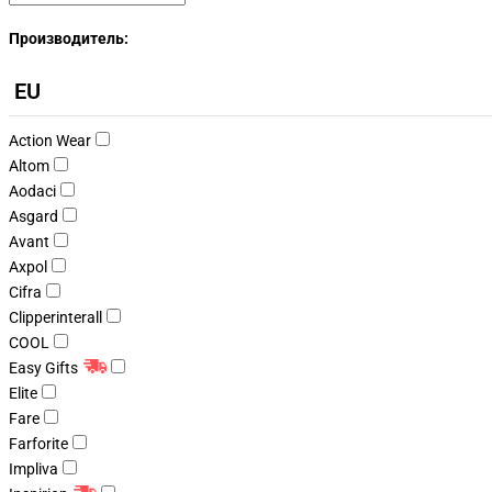
Производитель:
EU
Action Wear
Altom
Aodaci
Asgard
Avant
Axpol
Cifra
Clipperinterall
COOL
Easy Gifts
Elite
Fare
Farforite
Impliva