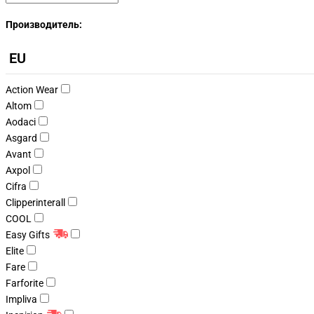
Производитель:
EU
Action Wear
Altom
Aodaci
Asgard
Avant
Axpol
Cifra
Clipperinterall
COOL
Easy Gifts
Elite
Fare
Farforite
Impliva