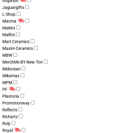
Inspirion
Jaguargifts
L-Shop
Macma
Makito
Malfini
Mart Ceramics
Maxim Ceramics
MBW
MerchMe BY New-Ton
Midocean
Mikamax
MPM
PF
Plastoria
Promotionway
Reflects
Richartz
Roly
Royal