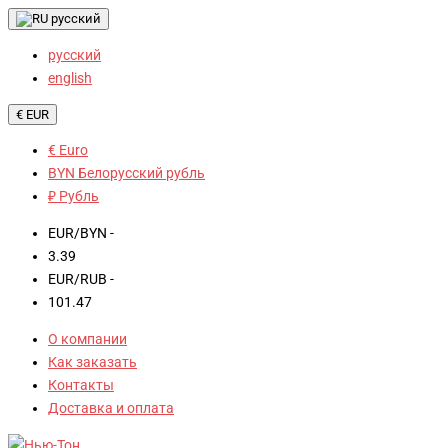
русский
русский
english
€ EUR
€ Euro
BYN Белорусский рубль
₽ Рубль
EUR/BYN -
3.39
EUR/RUB -
101.47
О компании
Как заказать
Контакты
Доставка и оплата