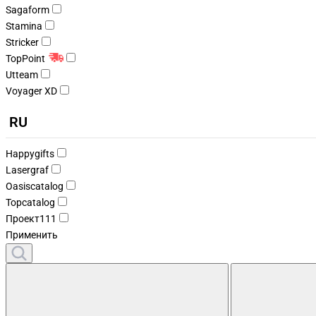
Sagaform
Stamina
Stricker
TopPoint
Utteam
Voyager XD
RU
Happygifts
Lasergraf
Oasiscatalog
Topcatalog
Проект111
Применить