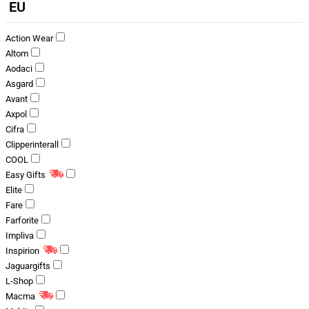
EU
Action Wear
Altom
Aodaci
Asgard
Avant
Axpol
Cifra
Clipperinterall
COOL
Easy Gifts
Elite
Fare
Farforite
Impliva
Inspirion
Jaguargifts
L-Shop
Macma