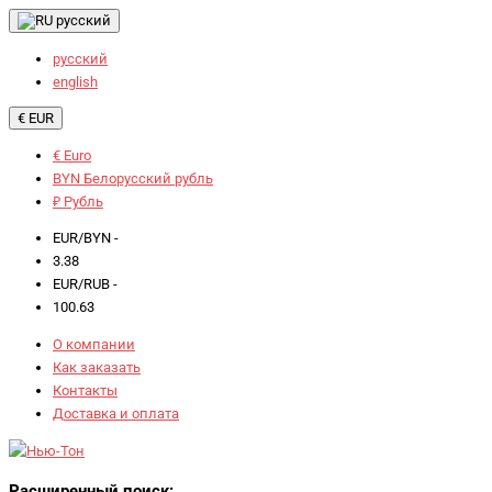
русский
русский
english
€ EUR
€ Euro
BYN Белорусский рубль
₽ Рубль
EUR/BYN -
3.38
EUR/RUB -
100.63
О компании
Как заказать
Контакты
Доставка и оплата
Расширенный поиск: