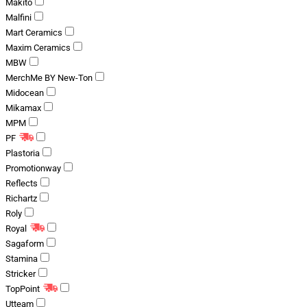
Makito
Malfini
Mart Ceramics
Maxim Ceramics
MBW
MerchMe BY New-Ton
Midocean
Mikamax
MPM
PF
Plastoria
Promotionway
Reflects
Richartz
Roly
Royal
Sagaform
Stamina
Stricker
TopPoint
Utteam