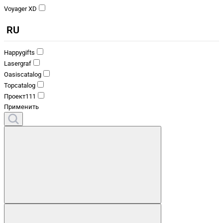
Voyager XD
RU
Happygifts
Lasergraf
Oasiscatalog
Topcatalog
Проект111
Применить