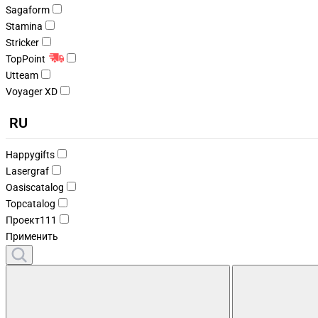
Sagaform
Stamina
Stricker
TopPoint
Utteam
Voyager XD
RU
Happygifts
Lasergraf
Oasiscatalog
Topcatalog
Проект111
Применить