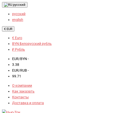
русский
русский
english
€ EUR
€ Euro
BYN Белорусский рубль
₽ Рубль
EUR/BYN -
3.38
EUR/RUB -
99.71
О компании
Как заказать
Контакты
Доставка и оплата