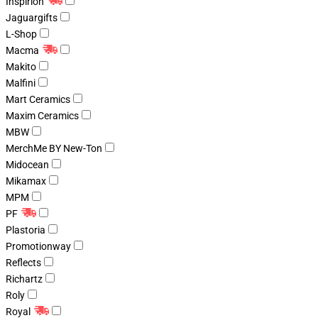
Inspirion
Jaguargifts
L-Shop
Macma
Makito
Malfini
Mart Ceramics
Maxim Ceramics
MBW
MerchMe BY New-Ton
Midocean
Mikamax
MPM
PF
Plastoria
Promotionway
Reflects
Richartz
Roly
Royal