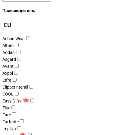
Производитель:
EU
Action Wear
Altom
Aodaci
Asgard
Avant
Axpol
Cifra
Clipperinterall
COOL
Easy Gifts
Elite
Fare
Farforite
Impliva