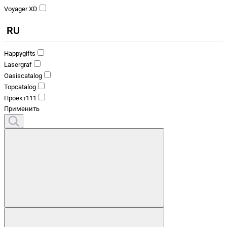
Voyager XD
RU
Happygifts
Lasergraf
Oasiscatalog
Topcatalog
Проект111
Применить