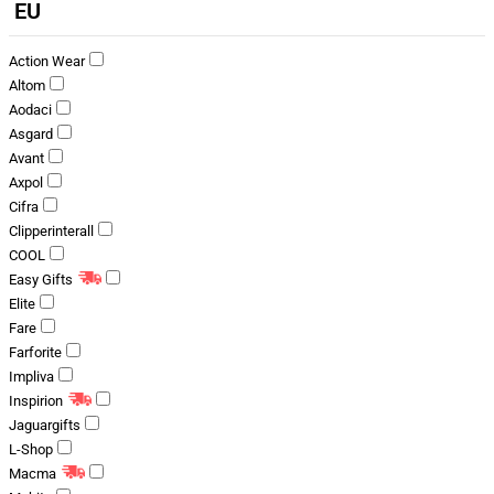
EU
Action Wear
Altom
Aodaci
Asgard
Avant
Axpol
Cifra
Clipperinterall
COOL
Easy Gifts
Elite
Fare
Farforite
Impliva
Inspirion
Jaguargifts
L-Shop
Macma