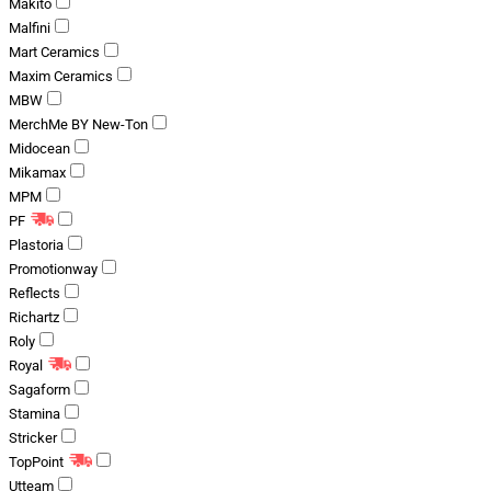
Makito
Malfini
Mart Ceramics
Maxim Ceramics
MBW
MerchMe BY New-Ton
Midocean
Mikamax
MPM
PF
Plastoria
Promotionway
Reflects
Richartz
Roly
Royal
Sagaform
Stamina
Stricker
TopPoint
Utteam