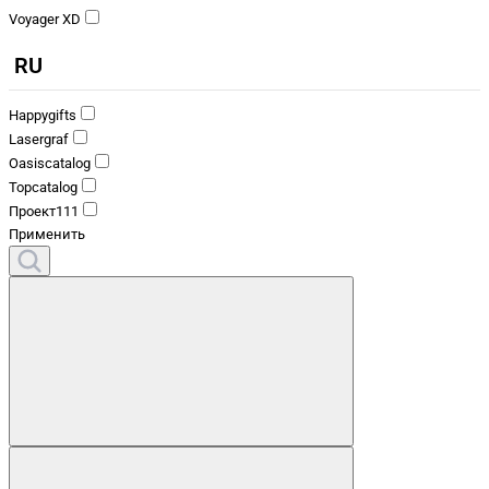
Voyager XD
RU
Happygifts
Lasergraf
Oasiscatalog
Topcatalog
Проект111
Применить