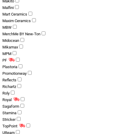
Makito
Malfini
Mart Ceramics
Maxim Ceramics
MBW
MerchMe BY New-Ton
Midocean
Mikamax
MPM
PF
Plastoria
Promotionway
Reflects
Richartz
Roly
Royal
Sagaform
Stamina
Stricker
TopPoint
Utteam