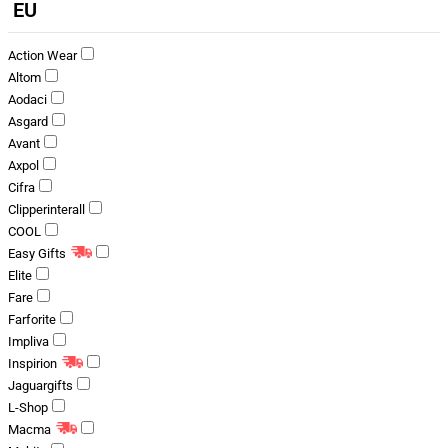
EU
Action Wear
Altom
Aodaci
Asgard
Avant
Axpol
Cifra
Clipperinterall
COOL
Easy Gifts
Elite
Fare
Farforite
Impliva
Inspirion
Jaguargifts
L-Shop
Macma