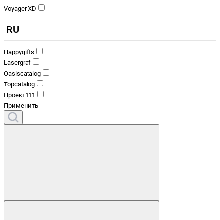
Voyager XD
RU
Happygifts
Lasergraf
Oasiscatalog
Topcatalog
Проект111
Применить