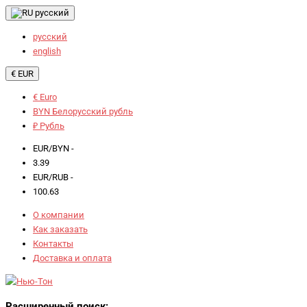
русский
русский
english
€ EUR
€ Euro
BYN Белорусский рубль
₽ Рубль
EUR/BYN -
3.39
EUR/RUB -
100.63
О компании
Как заказать
Контакты
Доставка и оплата
Расширенный поиск: