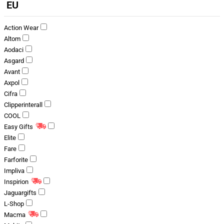
EU
Action Wear
Altom
Aodaci
Asgard
Avant
Axpol
Cifra
Clipperinterall
COOL
Easy Gifts
Elite
Fare
Farforite
Impliva
Inspirion
Jaguargifts
L-Shop
Macma