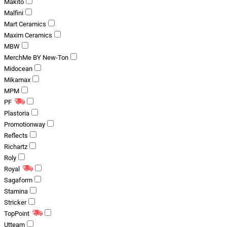
Makito
Malfini
Mart Ceramics
Maxim Ceramics
MBW
MerchMe BY New-Ton
Midocean
Mikamax
MPM
PF
Plastoria
Promotionway
Reflects
Richartz
Roly
Royal
Sagaform
Stamina
Stricker
TopPoint
Utteam