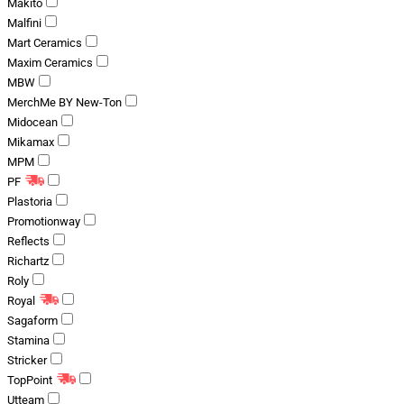
Makito
Malfini
Mart Ceramics
Maxim Ceramics
MBW
MerchMe BY New-Ton
Midocean
Mikamax
MPM
PF
Plastoria
Promotionway
Reflects
Richartz
Roly
Royal
Sagaform
Stamina
Stricker
TopPoint
Utteam