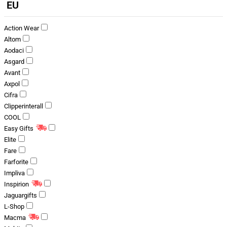
EU
Action Wear
Altom
Aodaci
Asgard
Avant
Axpol
Cifra
Clipperinterall
COOL
Easy Gifts
Elite
Fare
Farforite
Impliva
Inspirion
Jaguargifts
L-Shop
Macma