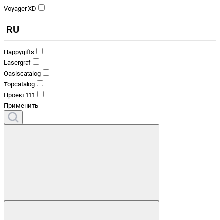
Voyager XD
RU
Happygifts
Lasergraf
Oasiscatalog
Topcatalog
Проект111
Применить