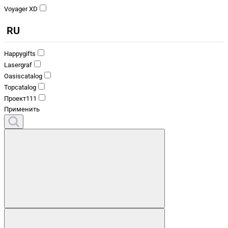
Voyager XD
RU
Happygifts
Lasergraf
Oasiscatalog
Topcatalog
Проект111
Применить