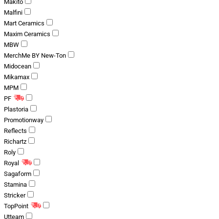
Makito
Malfini
Mart Ceramics
Maxim Ceramics
MBW
MerchMe BY New-Ton
Midocean
Mikamax
MPM
PF
Plastoria
Promotionway
Reflects
Richartz
Roly
Royal
Sagaform
Stamina
Stricker
TopPoint
Utteam