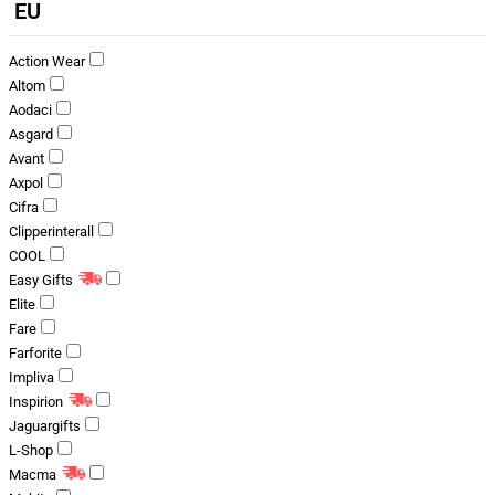
EU
Action Wear
Altom
Aodaci
Asgard
Avant
Axpol
Cifra
Clipperinterall
COOL
Easy Gifts
Elite
Fare
Farforite
Impliva
Inspirion
Jaguargifts
L-Shop
Macma