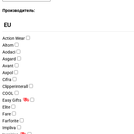
Производитель:
EU
Action Wear
Altom
Aodaci
Asgard
Avant
Axpol
Cifra
Clipperinterall
COOL
Easy Gifts
Elite
Fare
Farforite
Impliva