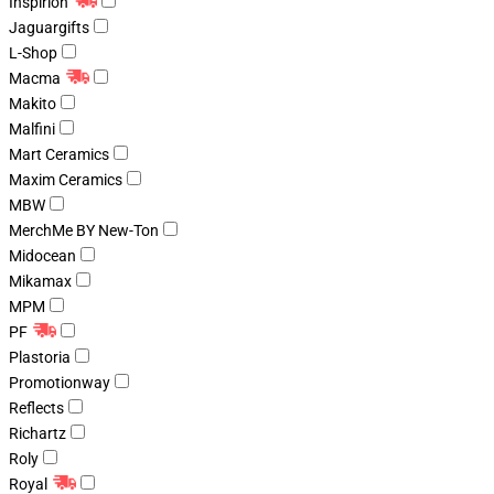
Inspirion
Jaguargifts
L-Shop
Macma
Makito
Malfini
Mart Ceramics
Maxim Ceramics
MBW
MerchMe BY New-Ton
Midocean
Mikamax
MPM
PF
Plastoria
Promotionway
Reflects
Richartz
Roly
Royal