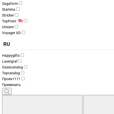
Sagaform
Stamina
Stricker
TopPoint
Utteam
Voyager XD
RU
Happygifts
Lasergraf
Oasiscatalog
Topcatalog
Проект111
Применить