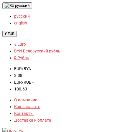
русский
русский
english
€ EUR
€ Euro
BYN Белорусский рубль
₽ Рубль
EUR/BYN -
3.38
EUR/RUB -
100.63
О компании
Как заказать
Контакты
Доставка и оплата