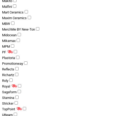
Makito
Malfini
Mart Ceramics
Maxim Ceramics
MBW
MerchMe BY New-Ton
Midocean
Mikamax
MPM
PF
Plastoria
Promotionway
Reflects
Richartz
Roly
Royal
Sagaform
Stamina
Stricker
TopPoint
Utteam