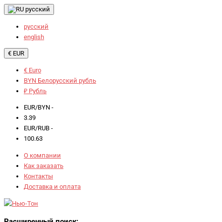
русский
русский
english
€ EUR
€ Euro
BYN Белорусский рубль
₽ Рубль
EUR/BYN -
3.39
EUR/RUB -
100.63
О компании
Как заказать
Контакты
Доставка и оплата
Расширенный поиск: