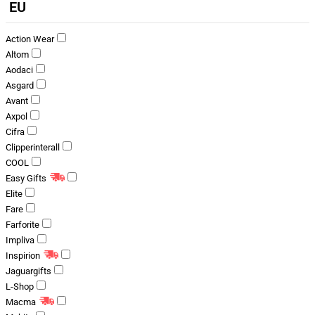
EU
Action Wear
Altom
Aodaci
Asgard
Avant
Axpol
Cifra
Clipperinterall
COOL
Easy Gifts
Elite
Fare
Farforite
Impliva
Inspirion
Jaguargifts
L-Shop
Macma