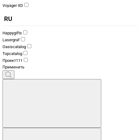
Voyager XD
RU
Happygifts
Lasergraf
Oasiscatalog
Topcatalog
Проект111
Применить