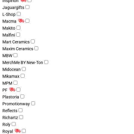
Inspirion
Jaguargifts
L-Shop
Macma
Makito
Malfini
Mart Ceramics
Maxim Ceramics
MBW
MerchMe BY New-Ton
Midocean
Mikamax
MPM
PF
Plastoria
Promotionway
Reflects
Richartz
Roly
Royal