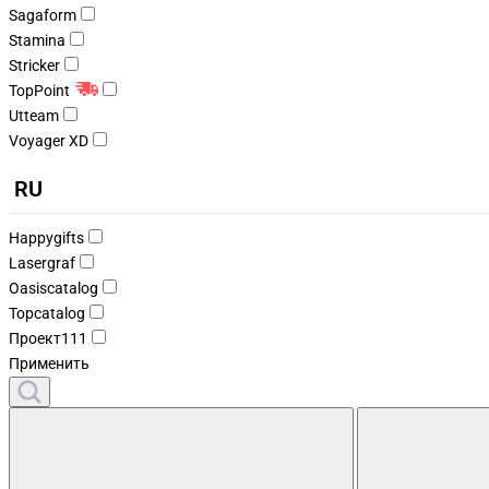
Sagaform
Stamina
Stricker
TopPoint
Utteam
Voyager XD
RU
Happygifts
Lasergraf
Oasiscatalog
Topcatalog
Проект111
Применить