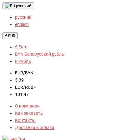
русский
русский
english
€ EUR
€ Euro
BYN Белорусский рубль
₽ Рубль
EUR/BYN -
3.39
EUR/RUB -
101.47
О компании
Как заказать
Контакты
Доставка и оплата