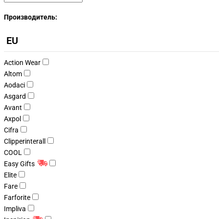
Производитель:
EU
Action Wear
Altom
Aodaci
Asgard
Avant
Axpol
Cifra
Clipperinterall
COOL
Easy Gifts
Elite
Fare
Farforite
Impliva