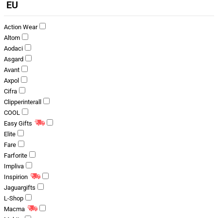
EU
Action Wear
Altom
Aodaci
Asgard
Avant
Axpol
Cifra
Clipperinterall
COOL
Easy Gifts
Elite
Fare
Farforite
Impliva
Inspirion
Jaguargifts
L-Shop
Macma