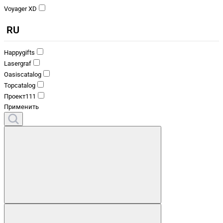
Voyager XD
RU
Happygifts
Lasergraf
Oasiscatalog
Topcatalog
Проект111
Применить