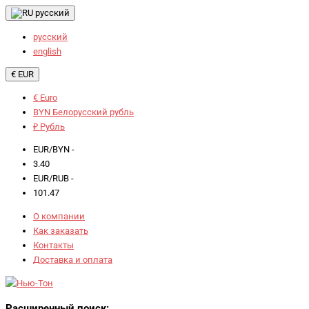
русский
русский
english
€ EUR
€ Euro
BYN Белорусский рубль
₽ Рубль
EUR/BYN -
3.40
EUR/RUB -
101.47
О компании
Как заказать
Контакты
Доставка и оплата
Расширенный поиск: