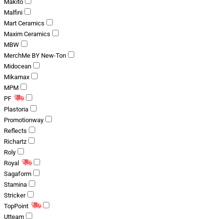
Makito
Malfini
Mart Ceramics
Maxim Ceramics
MBW
MerchMe BY New-Ton
Midocean
Mikamax
MPM
PF
Plastoria
Promotionway
Reflects
Richartz
Roly
Royal
Sagaform
Stamina
Stricker
TopPoint
Utteam