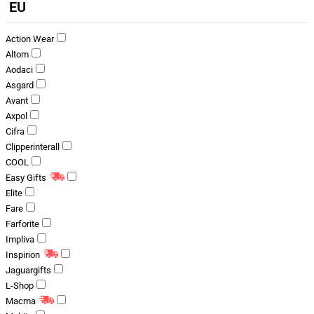
EU
Action Wear
Altom
Aodaci
Asgard
Avant
Axpol
Cifra
Clipperinterall
COOL
Easy Gifts
Elite
Fare
Farforite
Impliva
Inspirion
Jaguargifts
L-Shop
Macma