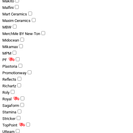
Makito
Malfini
Mart Ceramics
Maxim Ceramics
MBW
MerchMe BY New-Ton
Midocean
Mikamax
MPM
PF
Plastoria
Promotionway
Reflects
Richartz
Roly
Royal
Sagaform
Stamina
Stricker
TopPoint
Utteam