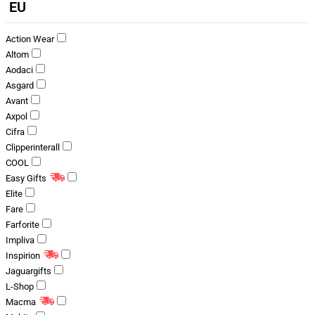
EU
Action Wear
Altom
Aodaci
Asgard
Avant
Axpol
Cifra
Clipperinterall
COOL
Easy Gifts
Elite
Fare
Farforite
Impliva
Inspirion
Jaguargifts
L-Shop
Macma