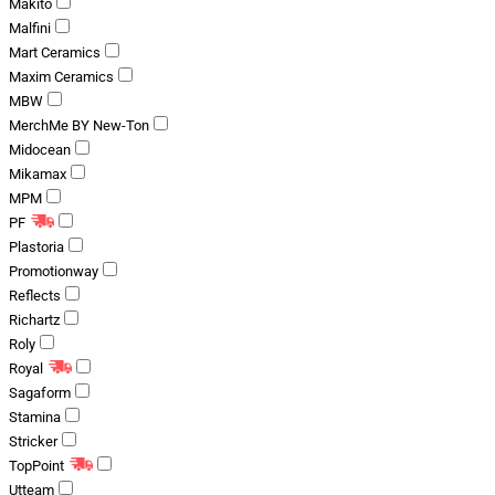
Makito
Malfini
Mart Ceramics
Maxim Ceramics
MBW
MerchMe BY New-Ton
Midocean
Mikamax
MPM
PF
Plastoria
Promotionway
Reflects
Richartz
Roly
Royal
Sagaform
Stamina
Stricker
TopPoint
Utteam