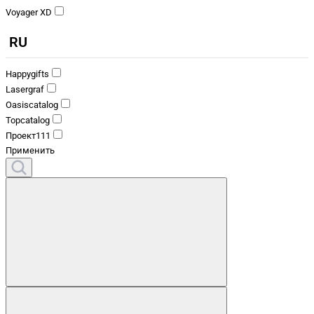
Voyager XD
RU
Happygifts
Lasergraf
Oasiscatalog
Topcatalog
Проект111
Применить