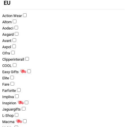
EU
Action Wear
Altom
Aodaci
Asgard
Avant
Axpol
Cifra
Clipperinterall
COOL
Easy Gifts
Elite
Fare
Farforite
Impliva
Inspirion
Jaguargifts
L-Shop
Macma