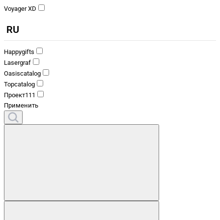
Voyager XD
RU
Happygifts
Lasergraf
Oasiscatalog
Topcatalog
Проект111
Применить