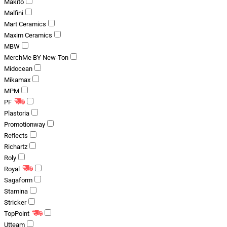
Makito
Malfini
Mart Ceramics
Maxim Ceramics
MBW
MerchMe BY New-Ton
Midocean
Mikamax
MPM
PF
Plastoria
Promotionway
Reflects
Richartz
Roly
Royal
Sagaform
Stamina
Stricker
TopPoint
Utteam