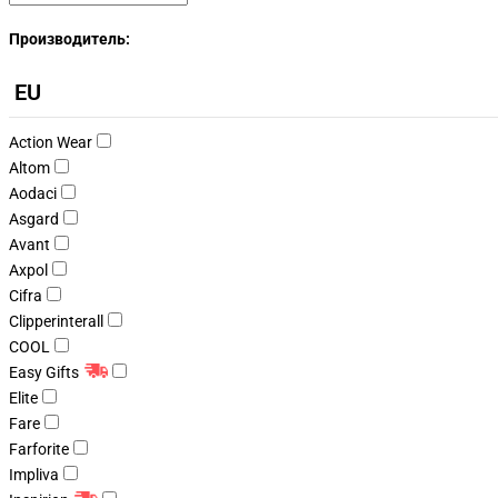
Производитель:
EU
Action Wear
Altom
Aodaci
Asgard
Avant
Axpol
Cifra
Clipperinterall
COOL
Easy Gifts
Elite
Fare
Farforite
Impliva