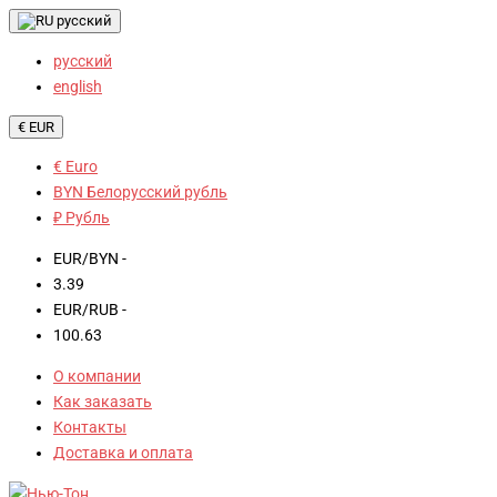
русский
русский
english
€ EUR
€ Euro
BYN Белорусский рубль
₽ Рубль
EUR/BYN -
3.39
EUR/RUB -
100.63
О компании
Как заказать
Контакты
Доставка и оплата