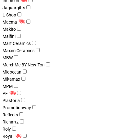
Inspirion
Jaguargifts
L-Shop
Macma
Makito
Malfini
Mart Ceramics
Maxim Ceramics
MBW
MerchMe BY New-Ton
Midocean
Mikamax
MPM
PF
Plastoria
Promotionway
Reflects
Richartz
Roly
Royal