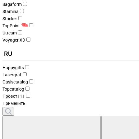
Sagaform
Stamina
Stricker
TopPoint
Utteam
Voyager XD
RU
Happygifts
Lasergraf
Oasiscatalog
Topcatalog
Проект111
Применить