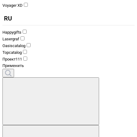
Voyager XD
RU
Happygifts
Lasergraf
Oasiscatalog
Topcatalog
Проект111
Применить