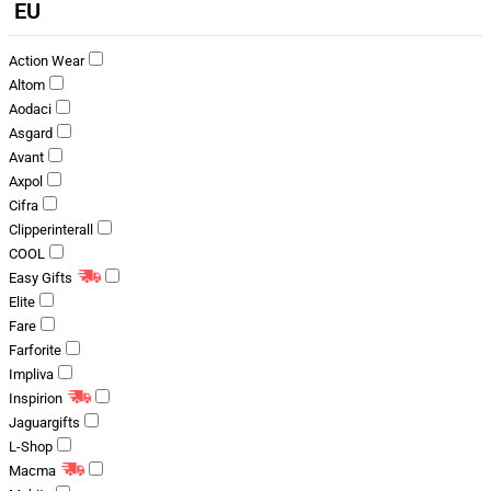
EU
Action Wear
Altom
Aodaci
Asgard
Avant
Axpol
Cifra
Clipperinterall
COOL
Easy Gifts
Elite
Fare
Farforite
Impliva
Inspirion
Jaguargifts
L-Shop
Macma