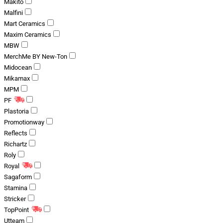
Makito
Malfini
Mart Ceramics
Maxim Ceramics
MBW
MerchMe BY New-Ton
Midocean
Mikamax
MPM
PF
Plastoria
Promotionway
Reflects
Richartz
Roly
Royal
Sagaform
Stamina
Stricker
TopPoint
Utteam