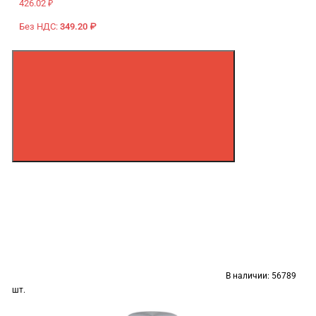
426.02 ₽
Без НДС:
349.20 ₽
В наличии:
56789
шт.