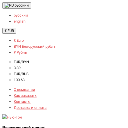
русский
русский
english
€ EUR
€ Euro
BYN Белорусский рубль
₽ Рубль
EUR/BYN -
3.39
EUR/RUB -
100.63
О компании
Как заказать
Контакты
Доставка и оплата
Расширенный поиск: