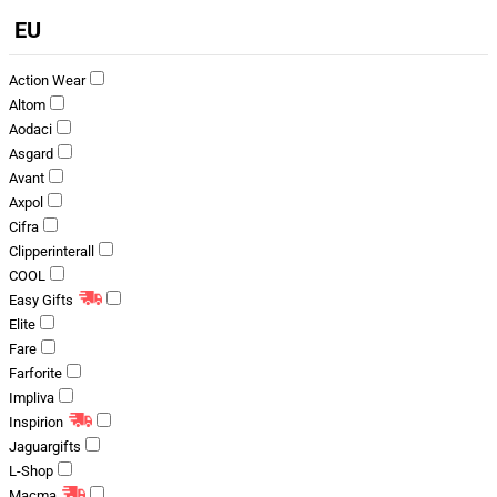
EU
Action Wear
Altom
Aodaci
Asgard
Avant
Axpol
Cifra
Clipperinterall
COOL
Easy Gifts
Elite
Fare
Farforite
Impliva
Inspirion
Jaguargifts
L-Shop
Macma