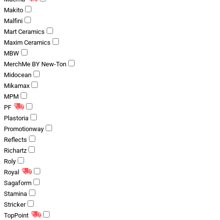
Makito
Malfini
Mart Ceramics
Maxim Ceramics
MBW
MerchMe BY New-Ton
Midocean
Mikamax
MPM
PF
Plastoria
Promotionway
Reflects
Richartz
Roly
Royal
Sagaform
Stamina
Stricker
TopPoint