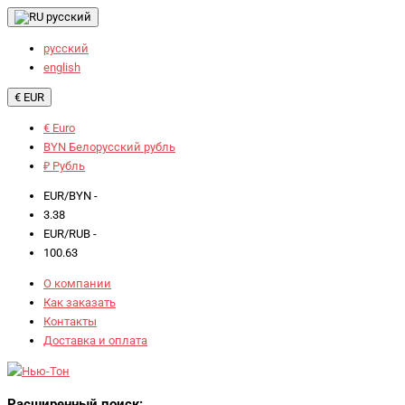
русский
русский
english
€ EUR
€ Euro
BYN Белорусский рубль
₽ Рубль
EUR/BYN -
3.38
EUR/RUB -
100.63
О компании
Как заказать
Контакты
Доставка и оплата
Расширенный поиск: