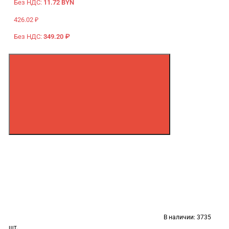
Без НДС:
11.72 BYN
426.02 ₽
Без НДС:
349.20 ₽
В наличии:
3735
шт.