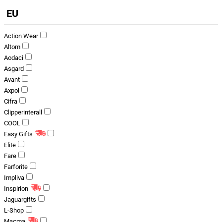
EU
Action Wear
Altom
Aodaci
Asgard
Avant
Axpol
Cifra
Clipperinterall
COOL
Easy Gifts
Elite
Fare
Farforite
Impliva
Inspirion
Jaguargifts
L-Shop
Macma