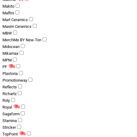
Makito
Malfini
Mart Ceramics
Maxim Ceramics
MBW
MerchMe BY New-Ton
Midocean
Mikamax
MPM
PF
Plastoria
Promotionway
Reflects
Richartz
Roly
Royal
Sagaform
Stamina
Stricker
TopPoint