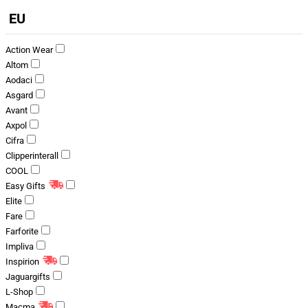
EU
Action Wear
Altom
Aodaci
Asgard
Avant
Axpol
Cifra
Clipperinterall
COOL
Easy Gifts
Elite
Fare
Farforite
Impliva
Inspirion
Jaguargifts
L-Shop
Macma