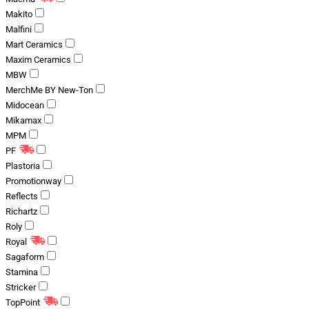
Makito
Malfini
Mart Ceramics
Maxim Ceramics
MBW
MerchMe BY New-Ton
Midocean
Mikamax
MPM
PF
Plastoria
Promotionway
Reflects
Richartz
Roly
Royal
Sagaform
Stamina
Stricker
TopPoint