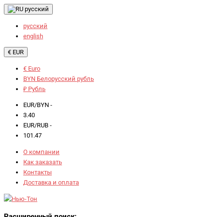
русский
русский
english
€ EUR
€ Euro
BYN Белорусский рубль
₽ Рубль
EUR/BYN -
3.40
EUR/RUB -
101.47
О компании
Как заказать
Контакты
Доставка и оплата
Расширенный поиск: