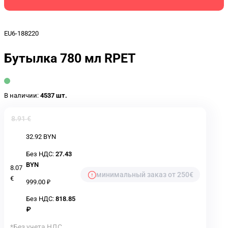
EU6-188220
Бутылка 780 мл RPET
В наличии:
4537 шт.
8.91 €
32.92 BYN
Без НДС:
27.43
BYN
8.07
минимальный заказ от 250€
€
999.00 ₽
Без НДС:
818.85
₽
*Без учета НДС