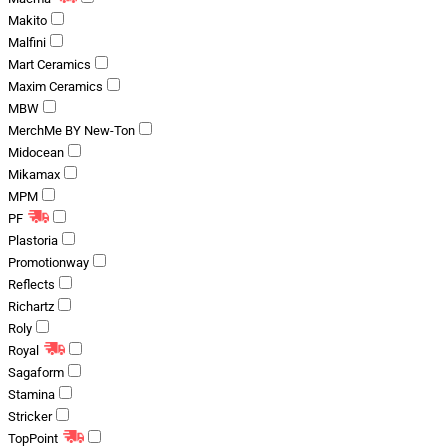
Makito
Malfini
Mart Ceramics
Maxim Ceramics
MBW
MerchMe BY New-Ton
Midocean
Mikamax
MPM
PF
Plastoria
Promotionway
Reflects
Richartz
Roly
Royal
Sagaform
Stamina
Stricker
TopPoint