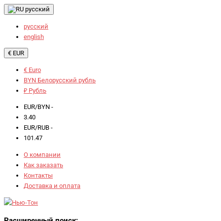
русский
русский
english
€ EUR
€ Euro
BYN Белорусский рубль
₽ Рубль
EUR/BYN -
3.40
EUR/RUB -
101.47
О компании
Как заказать
Контакты
Доставка и оплата
Расширенный поиск: