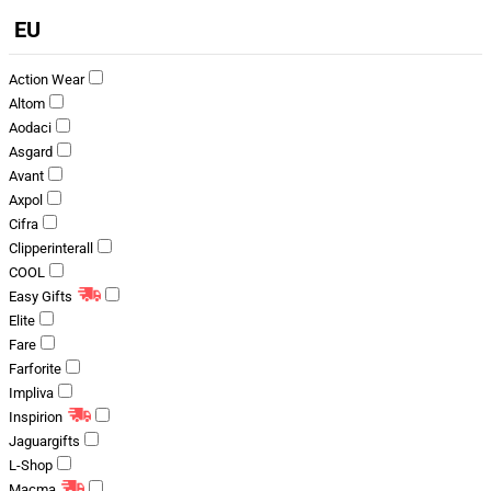
EU
Action Wear
Altom
Aodaci
Asgard
Avant
Axpol
Cifra
Clipperinterall
COOL
Easy Gifts
Elite
Fare
Farforite
Impliva
Inspirion
Jaguargifts
L-Shop
Macma