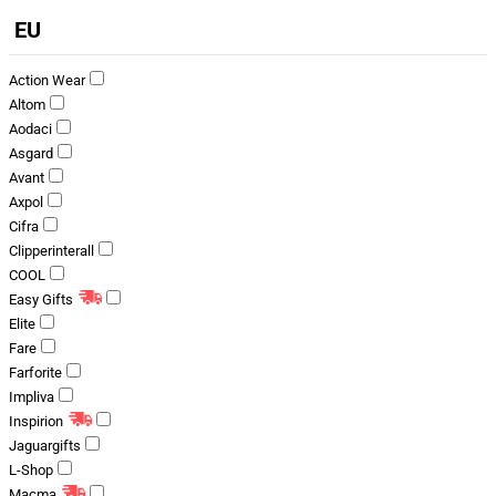
EU
Action Wear
Altom
Aodaci
Asgard
Avant
Axpol
Cifra
Clipperinterall
COOL
Easy Gifts
Elite
Fare
Farforite
Impliva
Inspirion
Jaguargifts
L-Shop
Macma