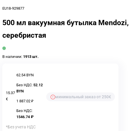
EU18-929877
500 мл вакуумная бутылка Mendozi,
серебристая
В наличии:
1913 шт.
62.54 BYN
Без НДС:
52.12
BYN
15.37
минимальный заказ от 250€
€
1 887.02 ₽
Без НДС:
1546.74 ₽
*Без учета НДС