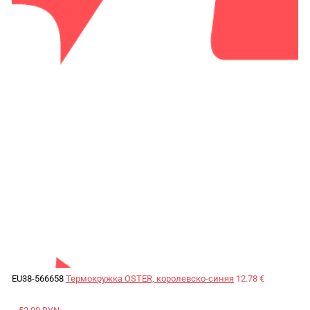
EU38-566658
Термокружка OSTER, королевско-синяя
12.78 €