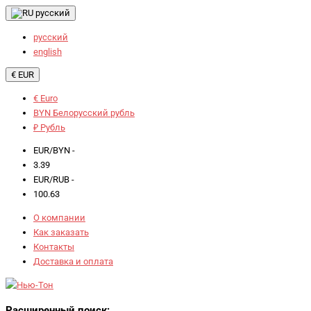
русский
русский
english
€ EUR
€ Euro
BYN Белорусский рубль
₽ Рубль
EUR/BYN -
3.39
EUR/RUB -
100.63
О компании
Как заказать
Контакты
Доставка и оплата
Расширенный поиск: