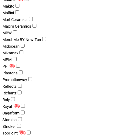
Makito
Malfini
Mart Ceramics
Maxim Ceramics
MBW
MerchMe BY New-Ton
Midocean
Mikamax
MPM
PF
Plastoria
Promotionway
Reflects
Richartz
Roly
Royal
Sagaform
Stamina
Stricker
TopPoint