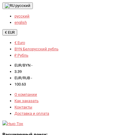
русский
русский
english
€ EUR
€ Euro
BYN Белорусский рубль
₽ Рубль
EUR/BYN -
3.39
EUR/RUB -
100.63
О компании
Как заказать
Контакты
Доставка и оплата
Расширенный поиск: