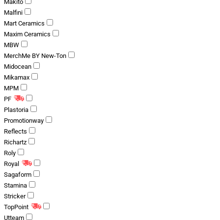
Makito
Malfini
Mart Ceramics
Maxim Ceramics
MBW
MerchMe BY New-Ton
Midocean
Mikamax
MPM
PF
Plastoria
Promotionway
Reflects
Richartz
Roly
Royal
Sagaform
Stamina
Stricker
TopPoint
Utteam