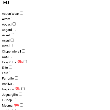
EU
Action Wear
Altom
Aodaci
Asgard
Avant
Axpol
Cifra
Clipperinterall
COOL
Easy Gifts
Elite
Fare
Farforite
Impliva
Inspirion
Jaguargifts
L-Shop
Macma