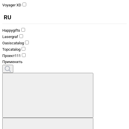
Voyager XD
RU
Happygifts
Lasergraf
Oasiscatalog
Topcatalog
Проект111
Применить