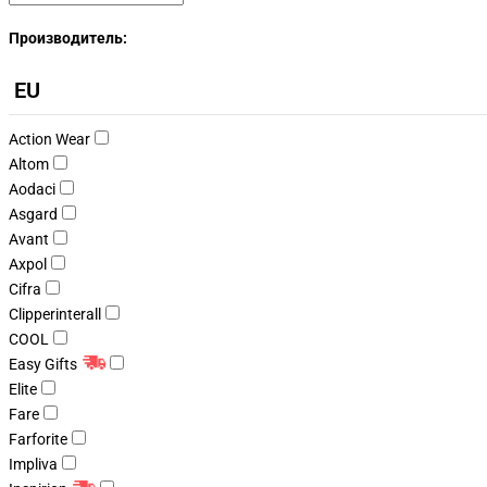
Производитель:
EU
Action Wear
Altom
Aodaci
Asgard
Avant
Axpol
Cifra
Clipperinterall
COOL
Easy Gifts
Elite
Fare
Farforite
Impliva