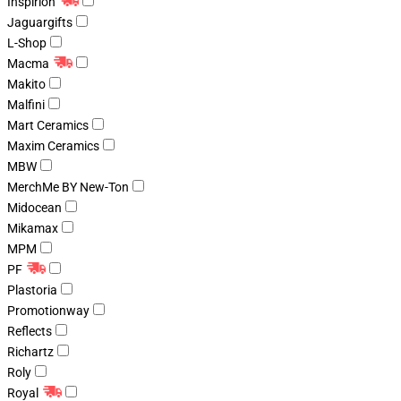
Inspirion
Jaguargifts
L-Shop
Macma
Makito
Malfini
Mart Ceramics
Maxim Ceramics
MBW
MerchMe BY New-Ton
Midocean
Mikamax
MPM
PF
Plastoria
Promotionway
Reflects
Richartz
Roly
Royal