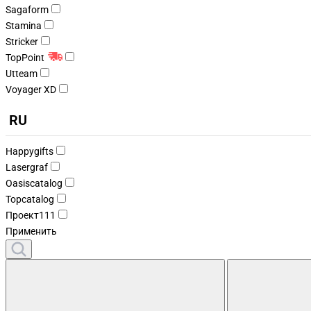
Sagaform
Stamina
Stricker
TopPoint
Utteam
Voyager XD
RU
Happygifts
Lasergraf
Oasiscatalog
Topcatalog
Проект111
Применить