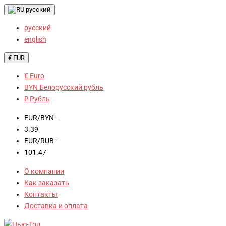
русский
русский
english
€ EUR
€ Euro
BYN Белорусский рубль
₽ Рубль
EUR/BYN -
3.39
EUR/RUB -
101.47
О компании
Как заказать
Контакты
Доставка и оплата