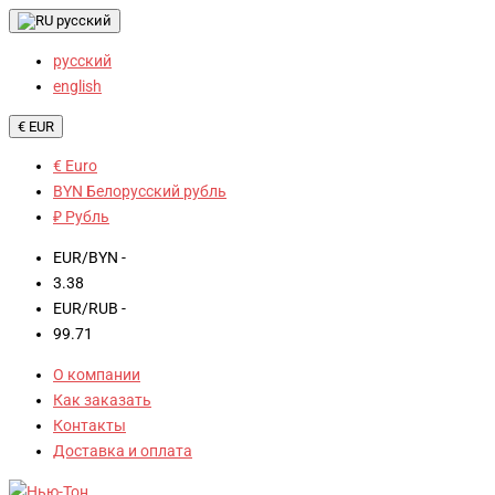
русский
русский
english
€ EUR
€ Euro
BYN Белорусский рубль
₽ Рубль
EUR/BYN -
3.38
EUR/RUB -
99.71
О компании
Как заказать
Контакты
Доставка и оплата