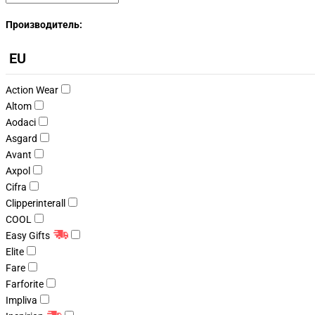
Производитель:
EU
Action Wear
Altom
Aodaci
Asgard
Avant
Axpol
Cifra
Clipperinterall
COOL
Easy Gifts
Elite
Fare
Farforite
Impliva