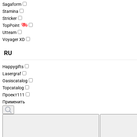
Sagaform
Stamina
Stricker
TopPoint
Utteam
Voyager XD
RU
Happygifts
Lasergraf
Oasiscatalog
Topcatalog
Проект111
Применить