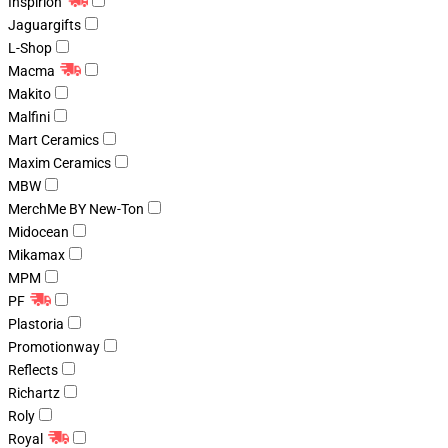
Inspirion
Jaguargifts
L-Shop
Macma
Makito
Malfini
Mart Ceramics
Maxim Ceramics
MBW
MerchMe BY New-Ton
Midocean
Mikamax
MPM
PF
Plastoria
Promotionway
Reflects
Richartz
Roly
Royal