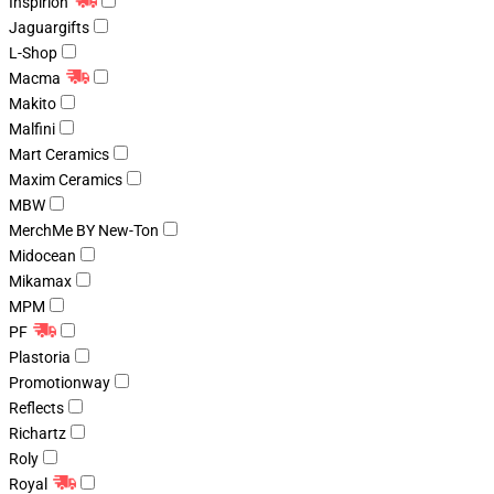
Inspirion
Jaguargifts
L-Shop
Macma
Makito
Malfini
Mart Ceramics
Maxim Ceramics
MBW
MerchMe BY New-Ton
Midocean
Mikamax
MPM
PF
Plastoria
Promotionway
Reflects
Richartz
Roly
Royal