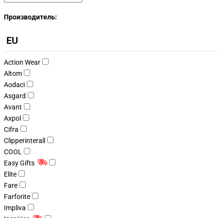
Производитель:
EU
Action Wear
Altom
Aodaci
Asgard
Avant
Axpol
Cifra
Clipperinterall
COOL
Easy Gifts
Elite
Fare
Farforite
Impliva