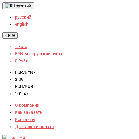
русский
русский
english
€ EUR
€ Euro
BYN Белорусский рубль
₽ Рубль
EUR/BYN -
3.39
EUR/RUB -
101.47
О компании
Как заказать
Контакты
Доставка и оплата