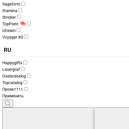
Sagaform
Stamina
Stricker
TopPoint
Utteam
Voyager XD
RU
Happygifts
Lasergraf
Oasiscatalog
Topcatalog
Проект111
Применить