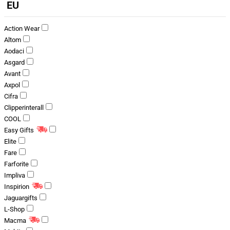
EU
Action Wear
Altom
Aodaci
Asgard
Avant
Axpol
Cifra
Clipperinterall
COOL
Easy Gifts
Elite
Fare
Farforite
Impliva
Inspirion
Jaguargifts
L-Shop
Macma