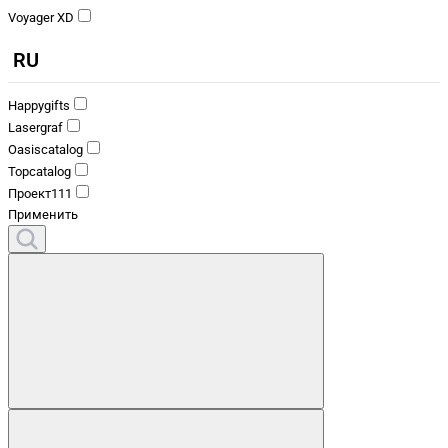
Voyager XD
RU
Happygifts
Lasergraf
Oasiscatalog
Topcatalog
Проект111
Применить