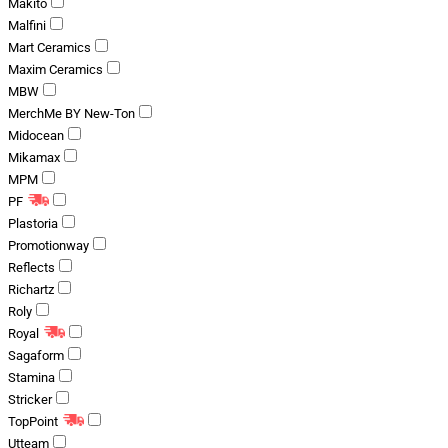
Makito
Malfini
Mart Ceramics
Maxim Ceramics
MBW
MerchMe BY New-Ton
Midocean
Mikamax
MPM
PF
Plastoria
Promotionway
Reflects
Richartz
Roly
Royal
Sagaform
Stamina
Stricker
TopPoint
Utteam