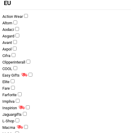
EU
Action Wear
Altom
Aodaci
Asgard
Avant
Axpol
Cifra
Clipperinterall
COOL
Easy Gifts
Elite
Fare
Farforite
Impliva
Inspirion
Jaguargifts
L-Shop
Macma