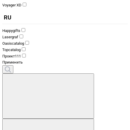
Voyager XD
RU
Happygifts
Lasergraf
Oasiscatalog
Topcatalog
Проект111
Применить