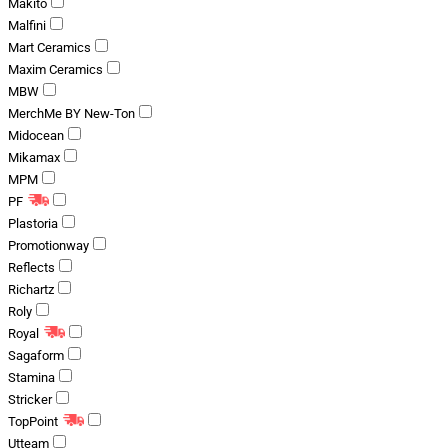
Makito
Malfini
Mart Ceramics
Maxim Ceramics
MBW
MerchMe BY New-Ton
Midocean
Mikamax
MPM
PF
Plastoria
Promotionway
Reflects
Richartz
Roly
Royal
Sagaform
Stamina
Stricker
TopPoint
Utteam