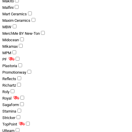
Makito
Malfini
Mart Ceramics
Maxim Ceramics
MBW
MerchMe BY New-Ton
Midocean
Mikamax
MPM
PF
Plastoria
Promotionway
Reflects
Richartz
Roly
Royal
Sagaform
Stamina
Stricker
TopPoint
Utteam