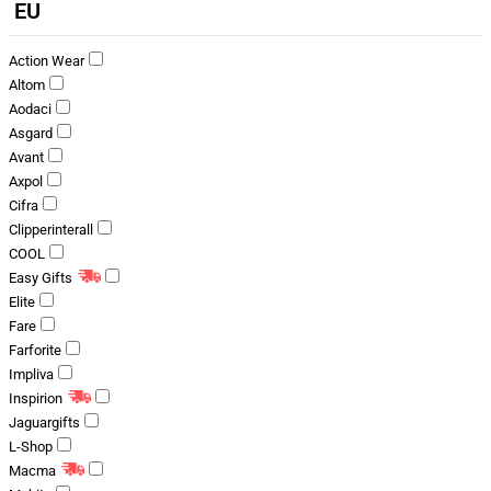
EU
Action Wear
Altom
Aodaci
Asgard
Avant
Axpol
Cifra
Clipperinterall
COOL
Easy Gifts
Elite
Fare
Farforite
Impliva
Inspirion
Jaguargifts
L-Shop
Macma