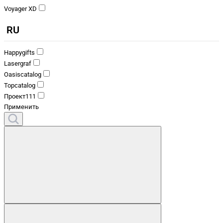
Voyager XD
RU
Happygifts
Lasergraf
Oasiscatalog
Topcatalog
Проект111
Применить