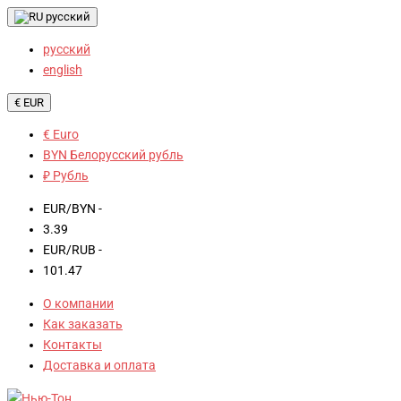
русский
русский
english
€ EUR
€ Euro
BYN Белорусский рубль
₽ Рубль
EUR/BYN -
3.39
EUR/RUB -
101.47
О компании
Как заказать
Контакты
Доставка и оплата