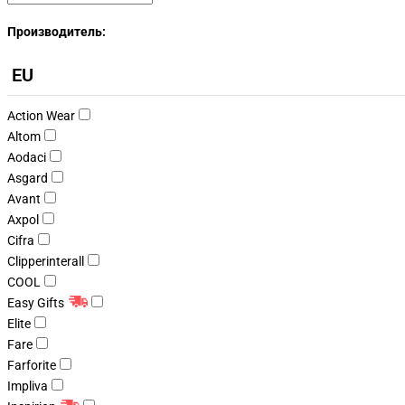
Производитель:
EU
Action Wear
Altom
Aodaci
Asgard
Avant
Axpol
Cifra
Clipperinterall
COOL
Easy Gifts
Elite
Fare
Farforite
Impliva