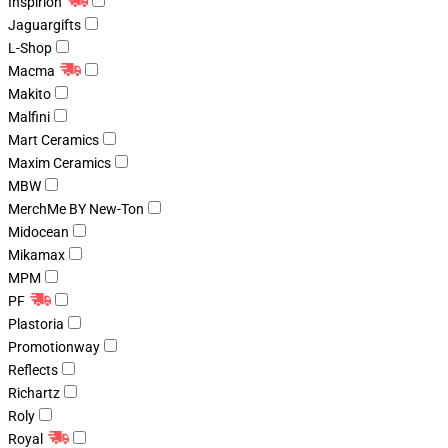
Inspirion
Jaguargifts
L-Shop
Macma
Makito
Malfini
Mart Ceramics
Maxim Ceramics
MBW
MerchMe BY New-Ton
Midocean
Mikamax
MPM
PF
Plastoria
Promotionway
Reflects
Richartz
Roly
Royal