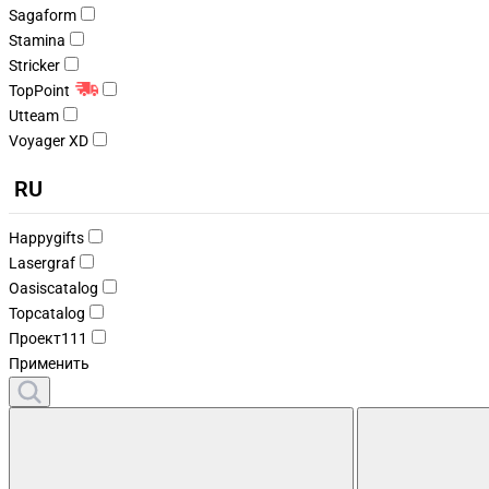
Sagaform
Stamina
Stricker
TopPoint
Utteam
Voyager XD
RU
Happygifts
Lasergraf
Oasiscatalog
Topcatalog
Проект111
Применить