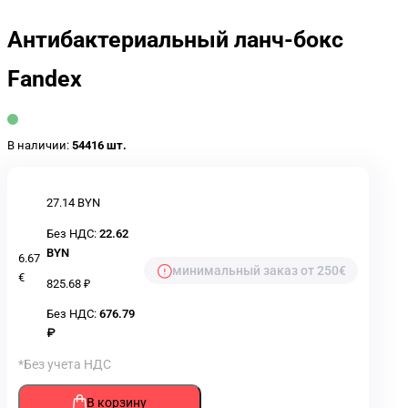
Антибактериальный ланч-бокс
Fandex
В наличии:
54416 шт.
27.14 BYN
Без НДС:
22.62
BYN
6.67
минимальный заказ от 250€
€
825.68 ₽
Без НДС:
676.79
₽
*Без учета НДС
В корзину