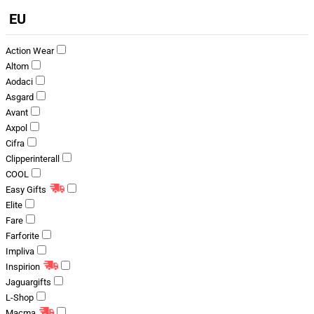
EU
Action Wear
Altom
Aodaci
Asgard
Avant
Axpol
Cifra
Clipperinterall
COOL
Easy Gifts
Elite
Fare
Farforite
Impliva
Inspirion
Jaguargifts
L-Shop
Macma