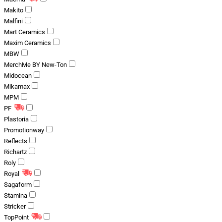
Makito
Malfini
Mart Ceramics
Maxim Ceramics
MBW
MerchMe BY New-Ton
Midocean
Mikamax
MPM
PF
Plastoria
Promotionway
Reflects
Richartz
Roly
Royal
Sagaform
Stamina
Stricker
TopPoint