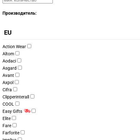
Производитель:
EU
Action Wear
Altom
Aodaci
Asgard
Avant
Axpol
Cifra
Clipperinterall
COOL
Easy Gifts
Elite
Fare
Farforite