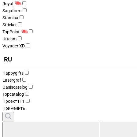
Royal
Sagaform
Stamina
Stricker
TopPoint
Utteam
Voyager XD
RU
Happygifts
Lasergraf
Oasiscatalog
Topcatalog
Проект111
Применить