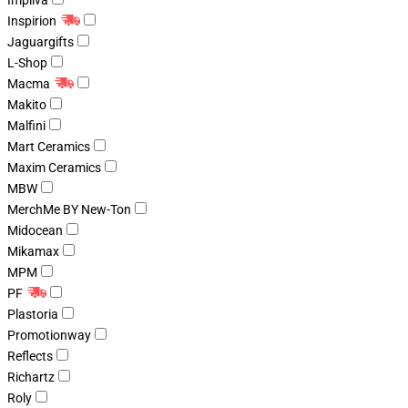
Impliva
Inspirion
Jaguargifts
L-Shop
Macma
Makito
Malfini
Mart Ceramics
Maxim Ceramics
MBW
MerchMe BY New-Ton
Midocean
Mikamax
MPM
PF
Plastoria
Promotionway
Reflects
Richartz
Roly