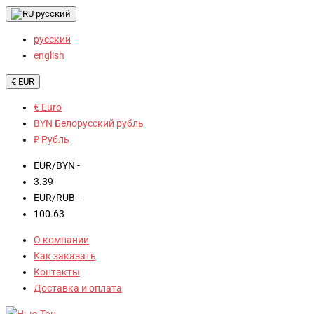
русский
русский
english
€ EUR
€ Euro
BYN Белорусский рубль
₽ Рубль
EUR/BYN -
3.39
EUR/RUB -
100.63
О компании
Как заказать
Контакты
Доставка и оплата