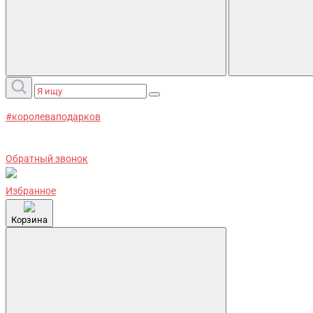
#королеваподарков
Обратный звонок
Избранное
Корзина