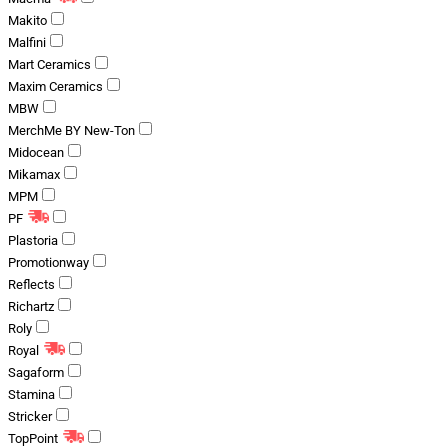
Makito
Malfini
Mart Ceramics
Maxim Ceramics
MBW
MerchMe BY New-Ton
Midocean
Mikamax
MPM
PF
Plastoria
Promotionway
Reflects
Richartz
Roly
Royal
Sagaform
Stamina
Stricker
TopPoint