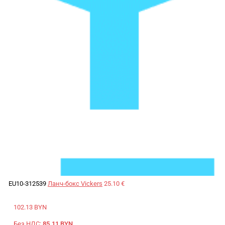
EU10-312539
Ланч-бокс Vickers
25.10 €
102.13 BYN
Без НДС:
85.11 BYN