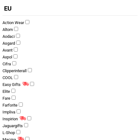
EU
Action Wear
Altom
Aodaci
Asgard
Avant
Axpol
Cifra
Clipperinterall
COOL
Easy Gifts
Elite
Fare
Farforite
Impliva
Inspirion
Jaguargifts
L-Shop
Macma