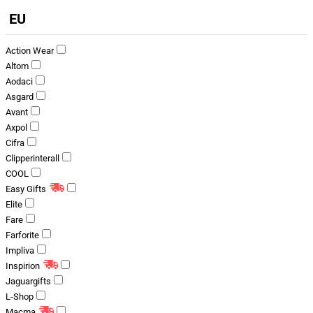
EU
Action Wear
Altom
Aodaci
Asgard
Avant
Axpol
Cifra
Clipperinterall
COOL
Easy Gifts
Elite
Fare
Farforite
Impliva
Inspirion
Jaguargifts
L-Shop
Macma