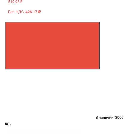
519.93 ₽
Без НДС:
426.17 ₽
В наличии:
3000
шт.