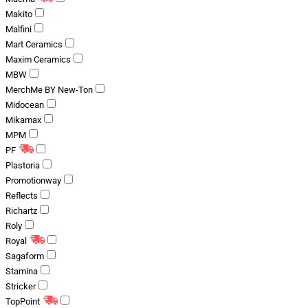
Makito
Malfini
Mart Ceramics
Maxim Ceramics
MBW
MerchMe BY New-Ton
Midocean
Mikamax
MPM
PF
Plastoria
Promotionway
Reflects
Richartz
Roly
Royal
Sagaform
Stamina
Stricker
TopPoint