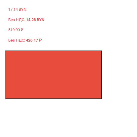
17.14 BYN
Без НДС:
14.28 BYN
519.93 ₽
Без НДС:
426.17 ₽