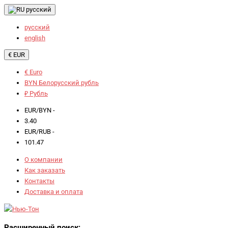
русский
русский
english
€ EUR
€ Euro
BYN Белорусский рубль
₽ Рубль
EUR/BYN -
3.40
EUR/RUB -
101.47
О компании
Как заказать
Контакты
Доставка и оплата
Расширенный поиск: