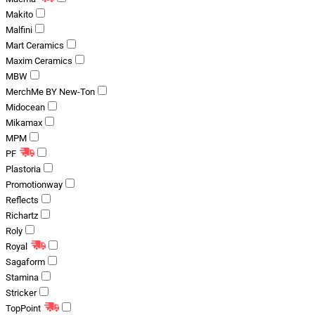
Makito
Malfini
Mart Ceramics
Maxim Ceramics
MBW
MerchMe BY New-Ton
Midocean
Mikamax
MPM
PF
Plastoria
Promotionway
Reflects
Richartz
Roly
Royal
Sagaform
Stamina
Stricker
TopPoint