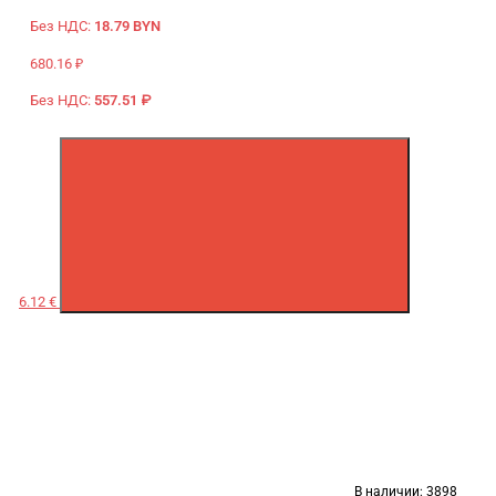
Без НДС:
18.79 BYN
680.16 ₽
Без НДС:
557.51 ₽
6.12 €
В наличии:
3898