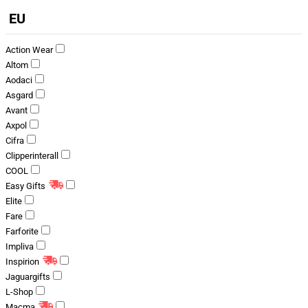
EU
Action Wear
Altom
Aodaci
Asgard
Avant
Axpol
Cifra
Clipperinterall
COOL
Easy Gifts
Elite
Fare
Farforite
Impliva
Inspirion
Jaguargifts
L-Shop
Macma