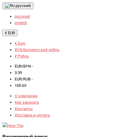
русский
русский
english
€ EUR
€ Euro
BYN Белорусский рубль
₽ Рубль
EUR/BYN -
3.39
EUR/RUB -
100.63
О компании
Как заказать
Контакты
Доставка и оплата
Расширенный поиск: