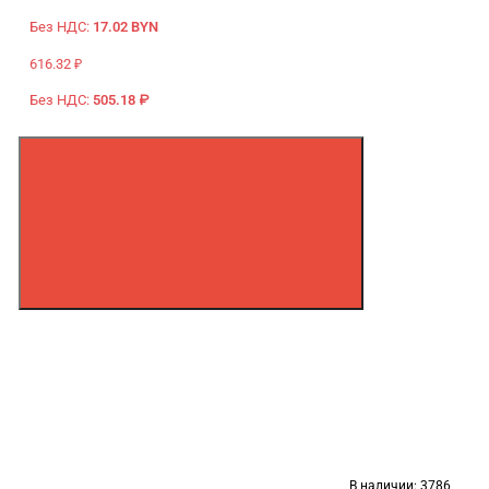
Без НДС:
17.02 BYN
616.32 ₽
Без НДС:
505.18 ₽
В наличии:
3786