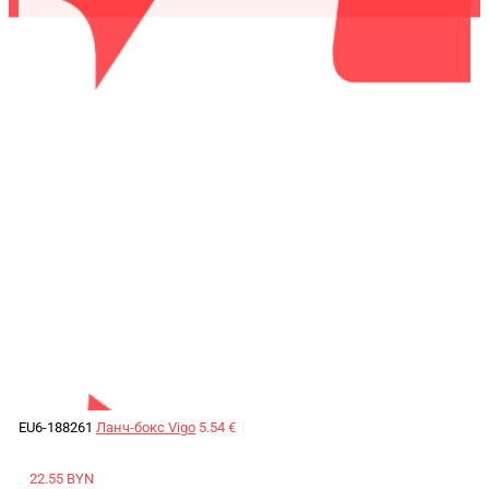
EU6-188261
Ланч-бокс Vigo
5.54 €
22.55 BYN