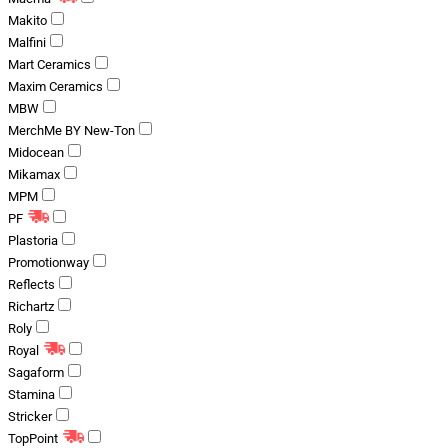
Makito
Malfini
Mart Ceramics
Maxim Ceramics
MBW
MerchMe BY New-Ton
Midocean
Mikamax
MPM
PF
Plastoria
Promotionway
Reflects
Richartz
Roly
Royal
Sagaform
Stamina
Stricker
TopPoint