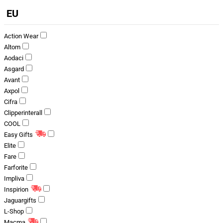
EU
Action Wear
Altom
Aodaci
Asgard
Avant
Axpol
Cifra
Clipperinterall
COOL
Easy Gifts
Elite
Fare
Farforite
Impliva
Inspirion
Jaguargifts
L-Shop
Macma