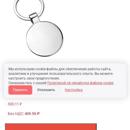
Мы используем cookie-файлы для обеспечения работы сайта,
EU44-657358
Брелок круглый d=40 мм - без коробки
4.04 €
аналитики и улучшения пользовательского опыта. Вы можете
настроить свои предпочтения.
Ознакомьтесь с нашей
Политикой об обработке файлов cookie
16.44 BYN
Принять
Отклонить
Настройка
Без НДС:
13.70 BYN
500.11 ₽
Без НДС:
409.93 ₽