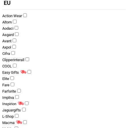
EU
Action Wear
Altom
Aodaci
Asgard
Avant
Axpol
Cifra
Clipperinterall
COOL
Easy Gifts
Elite
Fare
Farforite
Impliva
Inspirion
Jaguargifts
L-Shop
Macma