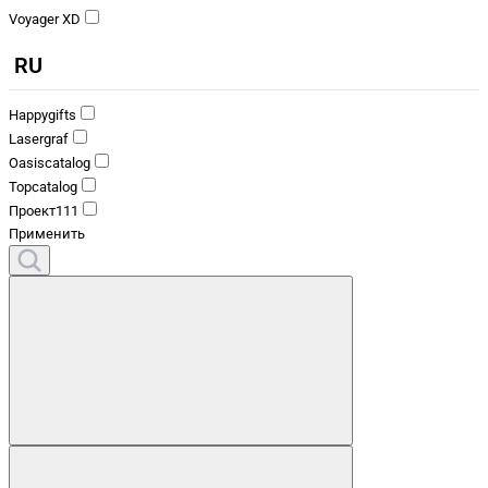
Voyager XD
RU
Happygifts
Lasergraf
Oasiscatalog
Topcatalog
Проект111
Применить