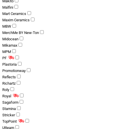
Makito
Malfini
Mart Ceramics
Maxim Ceramics
MBW
MerchMe BY New-Ton
Midocean
Mikamax
MPM
PF
Plastoria
Promotionway
Reflects
Richartz
Roly
Royal
Sagaform
Stamina
Stricker
TopPoint
Utteam