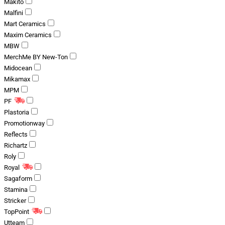
Makito
Malfini
Mart Ceramics
Maxim Ceramics
MBW
MerchMe BY New-Ton
Midocean
Mikamax
MPM
PF
Plastoria
Promotionway
Reflects
Richartz
Roly
Royal
Sagaform
Stamina
Stricker
TopPoint
Utteam