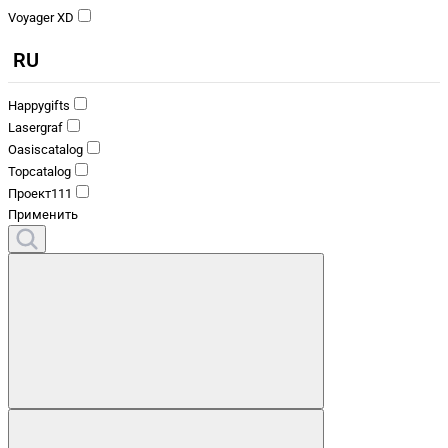
Voyager XD
RU
Happygifts
Lasergraf
Oasiscatalog
Topcatalog
Проект111
Применить