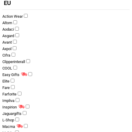
EU
Action Wear
Altom
Aodaci
Asgard
Avant
Axpol
Cifra
Clipperinterall
COOL
Easy Gifts
Elite
Fare
Farforite
Impliva
Inspirion
Jaguargifts
L-Shop
Macma