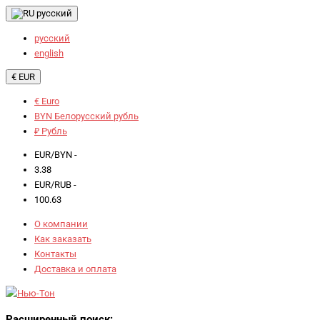
русский
русский
english
€ EUR
€ Euro
BYN Белорусский рубль
₽ Рубль
EUR/BYN -
3.38
EUR/RUB -
100.63
О компании
Как заказать
Контакты
Доставка и оплата
Расширенный поиск: